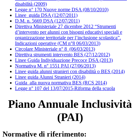
disabilità (2009)
Legge n° 170 Nuove norme DSA (08/10/2010)
Linee_guida DSA (12/07/2011)
D.M. n. 5669 DSA (12/07/2011)
Direttiva Ministeriale 27 dicembre 2012 “Strumenti
d’intervento per alunni con bisogni educativi speciali e
organizzazione territoriale per l’inclusione scolastica”.
Indicazioni operative (CM n°8 06/03/2013)
Circolare Ministeriale n° 8_(06/03/2013)
Direttiva strumenti intervento BES (27/12/2012)
Linee Guida Individuazione Precoce DSA (2013)
Normativa M. n° 1551 PAI (27/06/2013)
Linee guida alunni stranieri con disabilità o BES (2014)
Linee guida Alunni Stranieri (2014)
Guida_alla nuova normativa BES (RCS 2014)
Legge n° 107 del 13/07/2015-Riforma della scuola
Piano Annuale Inclusività
(PAI)
Normative di riferimento: