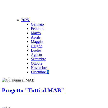
2025
Gennaio
Febbraio
Marzo
Aprile
Maggio
Giugno
Luglio
Agosto
Settembre
Ottobre
Novembre
Dicembre
8
Progetto "Tutti al MAB"