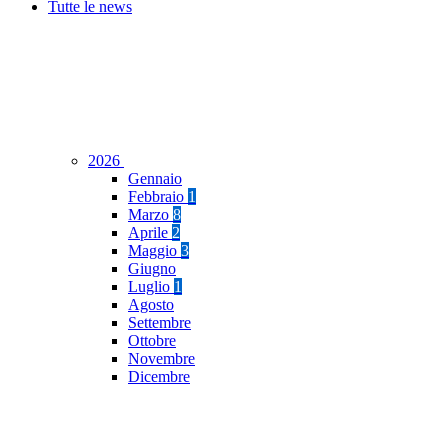
Tutte le news
2026
Gennaio
Febbraio
1
Marzo
8
Aprile
2
Maggio
3
Giugno
Luglio
1
Agosto
Settembre
Ottobre
Novembre
Dicembre