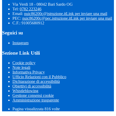
Via Verdi 18 - 08042 Bari Sardo OG
Tel:
0782 223246
Email:
nuic86200c@istruzione.it
Link per inviare una mail
PEC:
nuic86200c@pec.istruzione.it
Link per inviare una mail
C.F.: 91005680912
Seguici su
Instagram
Sezione Link Utili
Cookie policy
Note legali
Informativa Privacy
Ufficio Relazioni con il Pubblico
Dichiarazione di accessibilità
Obiettivi di accessibilità
Whistleblowing
Gestione consensi cookie
Amministrazione trasparente
Pagina visualizzata
816
volte