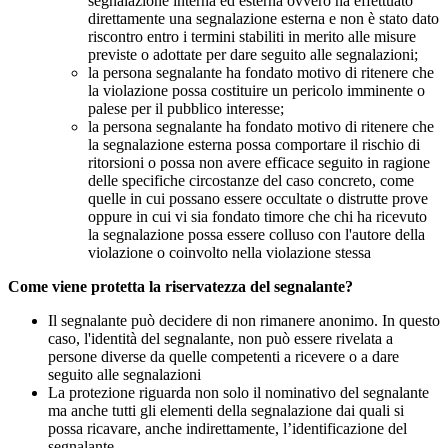
segnalazione interna ed esterna ovvero ha effettuato
direttamente una segnalazione esterna e non è stato dato
riscontro entro i termini stabiliti in merito alle misure
previste o adottate per dare seguito alle segnalazioni;
la persona segnalante ha fondato motivo di ritenere che
la violazione possa costituire un pericolo imminente o
palese per il pubblico interesse;
la persona segnalante ha fondato motivo di ritenere che
la segnalazione esterna possa comportare il rischio di
ritorsioni o possa non avere efficace seguito in ragione
delle specifiche circostanze del caso concreto, come
quelle in cui possano essere occultate o distrutte prove
oppure in cui vi sia fondato timore che chi ha ricevuto
la segnalazione possa essere colluso con l'autore della
violazione o coinvolto nella violazione stessa
Come viene protetta la riservatezza del segnalante?
Il segnalante può decidere di non rimanere anonimo. In questo
caso, l'identità del segnalante, non può essere rivelata a
persone diverse da quelle competenti a ricevere o a dare
seguito alle segnalazioni
La protezione riguarda non solo il nominativo del segnalante
ma anche tutti gli elementi della segnalazione dai quali si
possa ricavare, anche indirettamente, l’identificazione del
segnalante