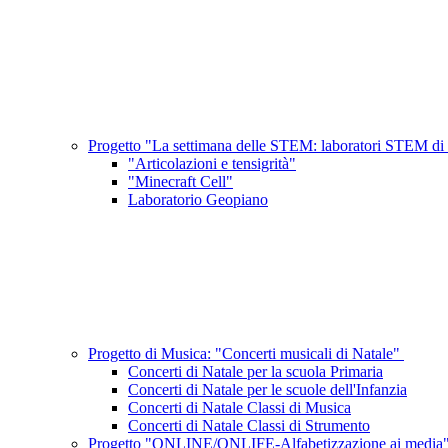
Progetto "La settimana delle STEM: laboratori STEM di
"Articolazioni e tensigrità"
"Minecraft Cell"
Laboratorio Geopiano
Progetto di Musica: "Concerti musicali di Natale"
Concerti di Natale per la scuola Primaria
Concerti di Natale per le scuole dell'Infanzia
Concerti di Natale Classi di Musica
Concerti di Natale Classi di Strumento
Progetto "ONLINE/ONLIFE-Alfabetizzazione ai media