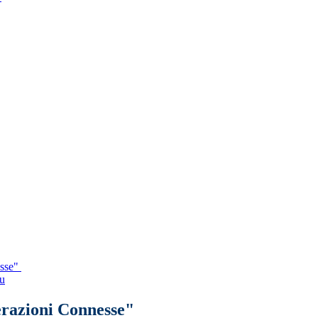
esse"
du
erazioni Connesse"