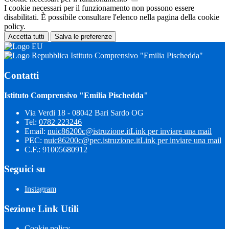
I cookie necessari per il funzionamento non possono essere
disabilitati. È possibile consultare l'elenco nella pagina della cookie
policy.
Accetta tutti
Salva le preferenze
Istituto Comprensivo "Emilia Pischedda"
Contatti
Istituto Comprensivo "Emilia Pischedda"
Via Verdi 18 - 08042 Bari Sardo OG
Tel:
0782 223246
Email:
nuic86200c@istruzione.it
Link per inviare una mail
PEC:
nuic86200c@pec.istruzione.it
Link per inviare una mail
C.F.: 91005680912
Seguici su
Instagram
Sezione Link Utili
Cookie policy