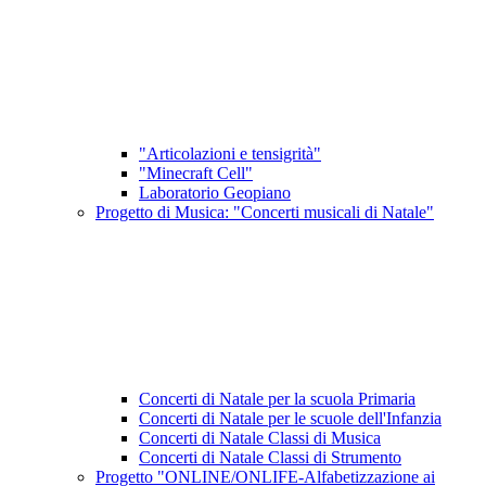
"Articolazioni e tensigrità"
"Minecraft Cell"
Laboratorio Geopiano
Progetto di Musica: "Concerti musicali di Natale"
Concerti di Natale per la scuola Primaria
Concerti di Natale per le scuole dell'Infanzia
Concerti di Natale Classi di Musica
Concerti di Natale Classi di Strumento
Progetto "ONLINE/ONLIFE-Alfabetizzazione ai