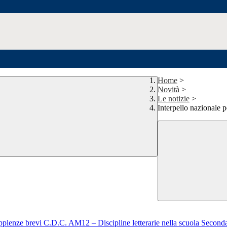
Home
>
Novità
>
Le notizie
>
Interpello nazionale
supplenze brevi C.D.C. AM12 – Discipline letterarie nella scuola Second