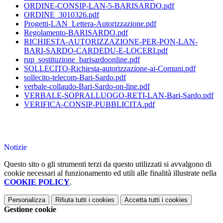
ORDINE-CONSIP-LAN-5-BARISARDO.pdf
ORDINE_3010326.pdf
Progetti-LAN_Lettera-Autorizzazione.pdf
Regolamento-BARISARDO.pdf
RICHIESTA-AUTORIZZAZIONE-PER-PON-LAN-
BARI-SARDO-CARDEDU-E-LOCERI.pdf
rup_sostituzione_barisardoonline.pdf
SOLLECITO-Richiesta-autorizzazione-ai-Comuni.pdf
sollecito-telecom-Bari-Sardo.pdf
verbale-collaudo-Bari-Sardo-on-line.pdf
VERBALE-SOPRALLUOGO-RETI-LAN-Bari-Sardo.pdf
VERIFICA-CONSIP-PUBBLICITA.pdf
Notizie
Questo sito o gli strumenti terzi da questo utilizzati si avvalgono di
cookie necessari al funzionamento ed utili alle finalità illustrate nella
COOKIE POLICY
.
Personalizza
Rifiuta tutti
i cookies
Accetta tutti
i cookies
Gestione cookie