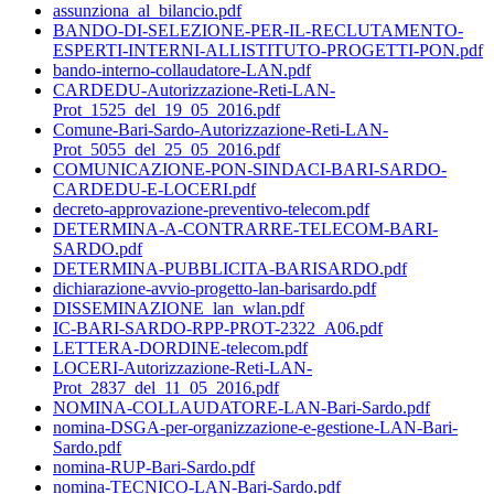
assunziona_al_bilancio.pdf
BANDO-DI-SELEZIONE-PER-IL-RECLUTAMENTO-
ESPERTI-INTERNI-ALLISTITUTO-PROGETTI-PON.pdf
bando-interno-collaudatore-LAN.pdf
CARDEDU-Autorizzazione-Reti-LAN-
Prot_1525_del_19_05_2016.pdf
Comune-Bari-Sardo-Autorizzazione-Reti-LAN-
Prot_5055_del_25_05_2016.pdf
COMUNICAZIONE-PON-SINDACI-BARI-SARDO-
CARDEDU-E-LOCERI.pdf
decreto-approvazione-preventivo-telecom.pdf
DETERMINA-A-CONTRARRE-TELECOM-BARI-
SARDO.pdf
DETERMINA-PUBBLICITA-BARISARDO.pdf
dichiarazione-avvio-progetto-lan-barisardo.pdf
DISSEMINAZIONE_lan_wlan.pdf
IC-BARI-SARDO-RPP-PROT-2322_A06.pdf
LETTERA-DORDINE-telecom.pdf
LOCERI-Autorizzazione-Reti-LAN-
Prot_2837_del_11_05_2016.pdf
NOMINA-COLLAUDATORE-LAN-Bari-Sardo.pdf
nomina-DSGA-per-organizzazione-e-gestione-LAN-Bari-
Sardo.pdf
nomina-RUP-Bari-Sardo.pdf
nomina-TECNICO-LAN-Bari-Sardo.pdf