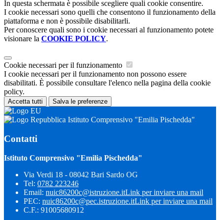
In questa schermata è possibile scegliere quali cookie consentire.
I cookie necessari sono quelli che consentono il funzionamento della
piattaforma e non è possibile disabilitarli.
Per conoscere quali sono i cookie necessari al funzionamento potete
visionare la
COOKIE POLICY
.
Cookie necessari per il funzionamento
I cookie necessari per il funzionamento non possono essere
disabilitati. È possibile consultare l'elenco nella pagina della cookie
policy.
Accetta tutti
Salva le preferenze
Istituto Comprensivo "Emilia Pischedda"
Contatti
Istituto Comprensivo "Emilia Pischedda"
Via Verdi 18 - 08042 Bari Sardo OG
Tel:
0782 223246
Email:
nuic86200c@istruzione.it
Link per inviare una mail
PEC:
nuic86200c@pec.istruzione.it
Link per inviare una mail
C.F.: 91005680912