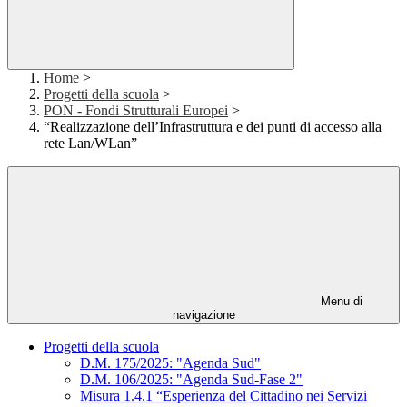
Home
>
Progetti della scuola
>
PON - Fondi Strutturali Europei
>
“Realizzazione dell’Infrastruttura e dei punti di accesso alla
rete Lan/WLan”
Menu di
navigazione
Progetti della scuola
D.M. 175/2025: "Agenda Sud"
D.M. 106/2025: "Agenda Sud-Fase 2"
Misura 1.4.1 “Esperienza del Cittadino nei Servizi