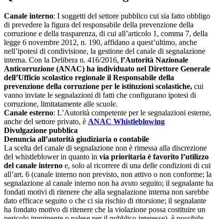
Canale interno
: I soggetti del settore pubblico cui sia fatto obbligo
di prevedere la figura del responsabile della prevenzione della
corruzione e della trasparenza, di cui all’articolo 1, comma 7, della
legge 6 novembre 2012, n. 190, affidano a quest’ultimo, anche
nell’ipotesi di condivisione, la gestione del canale di segnalazione
interna. Con la Delibera n. 416/2016,
l’Autorità Nazionale
Anticorruzione (ANAC) ha individuato nel Direttore Generale
dell’Ufficio scolastico regionale il Responsabile della
prevenzione della corruzione per le istituzioni scolastiche,
cui
vanno inviate le segnalazioni di fatti che configurano ipotesi di
corruzione, limitatamente alle scuole.
Canale esterno
: L’Autorità competente per le segnalazioni esterne,
anche del settore privato, è
ANAC Whistleblowing
Divulgazione pubblica
Denuncia all’autorità giudiziaria o contabile
La scelta del canale di segnalazione non è rimessa alla discrezione
del whistleblower in quanto in
via prioritaria è favorito l’utilizzo
del canale interno
e, solo al ricorrere di una delle condizioni di cui
all’art. 6 (canale interno non previsto, non attivo o non conforme; la
segnalazione al canale interno non ha avuto seguito; il segnalante ha
fondati motivi di ritenere che alla segnalazione interna non sarebbe
dato efficace seguito o che ci sia rischio di ritorsione; il segnalante
ha fondato motivo di ritenere che la violazione possa costituire un
pericolo imminente o palese per il pubblico interesse), è possibile