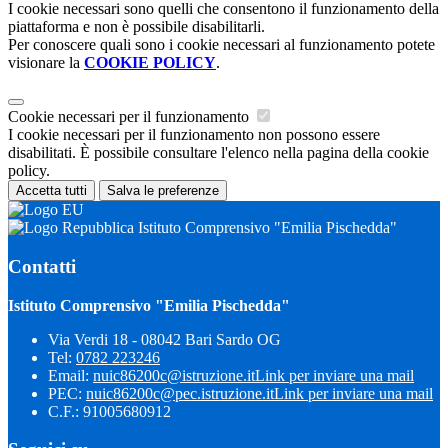
I cookie necessari sono quelli che consentono il funzionamento della
piattaforma e non è possibile disabilitarli.
Per conoscere quali sono i cookie necessari al funzionamento potete
visionare la
COOKIE POLICY
.
Cookie necessari per il funzionamento
I cookie necessari per il funzionamento non possono essere
disabilitati. È possibile consultare l'elenco nella pagina della cookie
policy.
Accetta tutti
Salva le preferenze
Istituto Comprensivo "Emilia Pischedda"
Contatti
Istituto Comprensivo "Emilia Pischedda"
Via Verdi 18 - 08042 Bari Sardo OG
Tel:
0782 223246
Email:
nuic86200c@istruzione.it
Link per inviare una mail
PEC:
nuic86200c@pec.istruzione.it
Link per inviare una mail
C.F.: 91005680912